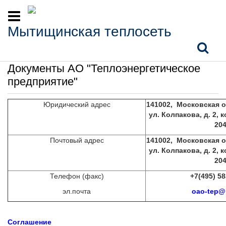
Мытищинская теплосеть
Главная
‐
Раскрытие информации
‐
Документы АО
"Теплоэнергетическое предприятие"
Документы АО "Теплоэнергетическое
предприятие"
Юридический адрес
141002, Московская о
ул. Колпакова,
д. 2, 
20
Почтовый адрес
141002, Московская о
ул. Колпакова,
д. 2, 
20
Телефон (факс)
+7(495) 58
эл.почта
oao-tep@m
Соглашение